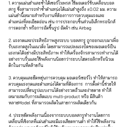
1. ความแม่นยำและซ้ำได้เซอร์โวเพรส ใช้มอเตอร์ขับเคลื่อนบอล
สกรู ซึ่งสามารถทำซ้ำตำแหน่งได้แม่นยำสูงถึง ±0.02 มม. ความ
แม่นยำนี้เหมาะสำหรับงานที่ต้องการการควบคุมแรงและ
ตำแหน่งที่ละเอียดอ่อน เช่น การประกอบชิ้นส่วนอิเล็กทรอนิกส์
การตอกย้ำ หรือการอัดขึ้นรูป อัดผ้า เช่น Airbag
2. แรงกดและประสิทธิภาพสูงระบบ บอลสกรู ถูกออกแบบมาเพื่อ
รับแรงกดสูงในแนวดิ่ง โดยสามารถแปลงแรงบิดของมอเตอร์เป็น
แรงกดได้อย่างมีประสิทธิภาพ ทำให้เครื่องจักรสามารถทำงานได้
อย่างราบรื่นและใช้พลังงานน้อยกว่าระบบไฮดรอลิกหรือนิวเม
ติกในงานที่คล้ายกัน
3. ควบคุมและยืดหยุ่นการควบคุม มอเตอร์เซอร์โว ทำให้สามารถ
ควบคุมแรงกดและตำแหน่งได้ตามที่ต้องการ การตั้งค่านี้ช่วยให้
สามารถเปลี่ยนรูปแบบงานได้อย่างรวดเร็วและง่ายดาย ทำให้
เหมาะสมกับการผลิตแบบ multi-product หรือ มีสินค้า
หลายModel ที่สามารถผลิตในสายการผลิตเดียวกัน
4. ประหยัดพลังงานเนื่องจากระบบบอลสกรูทำงานโดยการ
เคลื่อนที่เชิงกลที่แม่นยำและมีแรงเสียดทานต่ำ ทำให้ใช้พลังงาน