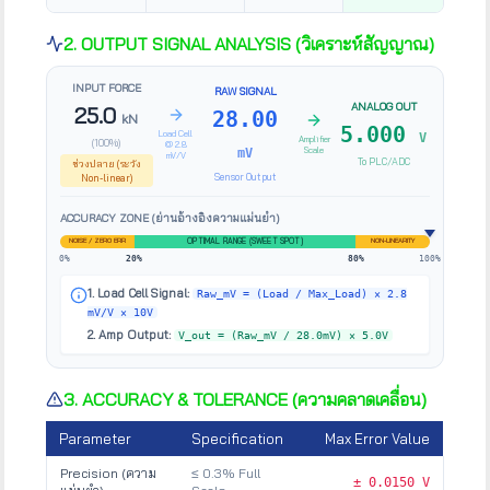
2. OUTPUT SIGNAL ANALYSIS (วิเคราะห์สัญญาณ)
INPUT FORCE
RAW SIGNAL
ANALOG OUT
25.0
28.00
kN
5.000
Load Cell
V
Amplifier
(
100
%)
@ 2.8
Scale
mV
mV/V
To PLC/ADC
ช่วงปลาย (ระวัง
Sensor Output
Non-linear)
ACCURACY ZONE (ย่านอ้างอิงความแม่นยำ)
OPTIMAL RANGE (SWEET SPOT)
NOISE / ZERO ERR
NON-LINEARITY
0%
20%
80%
100%
1. Load Cell Signal:
Raw_mV = (Load / Max_Load) × 2.8
mV/V × 10V
2. Amp Output:
V_out = (Raw_mV / 28.0mV) × 5.0V
3. ACCURACY & TOLERANCE (ความคลาดเคลื่อน)
Parameter
Specification
Max Error Value
Precision (ความ
≤ 0.3% Full
± 0.0150 V