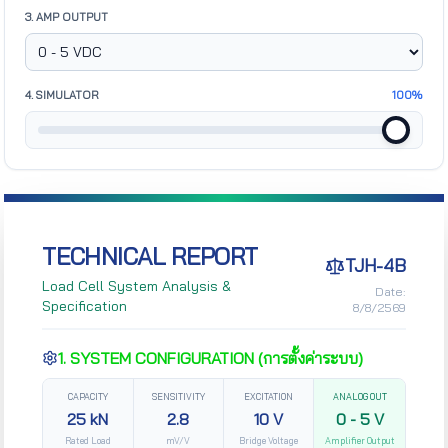
3. AMP OUTPUT
4. SIMULATOR
100%
TECHNICAL REPORT
TJH-4B
Load Cell System Analysis &
Date:
Specification
8/8/2569
1. SYSTEM CONFIGURATION (การตั้งค่าระบบ)
CAPACITY
SENSITIVITY
EXCITATION
ANALOG OUT
25 kN
2.8
10 V
0 - 5 V
Rated Load
mV/V
Bridge Voltage
Amplifier Output